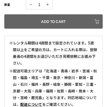
ヴ
数量
ィ
ヴ
ADD TO CART
ィ
N
カートに入れる
レ
※レンタル期間は4週間まで設定されています。5週
デ
間以上をご希望の方は、カートに入れる際は、登録
ィ
最長の4週間をお選びいただき見積依頼にお進み下
ー
さい。
ス
※配送可能エリアは「北海道・青森・岩手・宮城・秋
マ
田・福島・埼玉・千葉・東京・神奈川・新潟・富
ネ
⼭・石川・福井・⻑野・岐阜・静岡・愛知・三重・
キ
京都・大阪・兵庫・福岡・佐賀・長崎・熊本・大
ン
分・宮崎・鹿児島」となります。対応地域について
/
は、
配送について
をご確認ください。
AAVVN0108