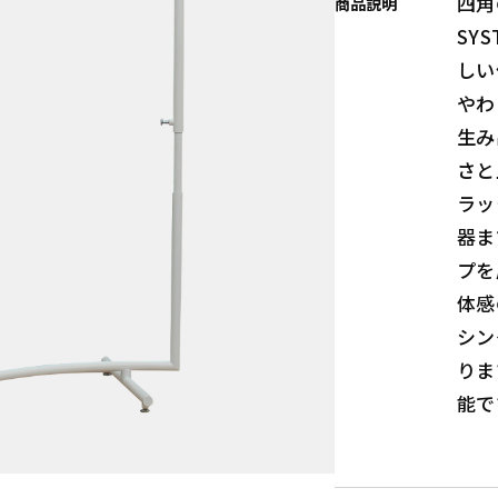
四角
商品説明
SY
しい
やわ
生み
さと
ラッ
器ま
プを
体感
シン
りま
能で