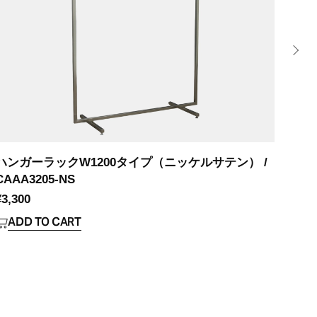
ハンガーラックW1200タイプ（ニッケルサテン） /
ハンガ
CAAA3205-NS
¥
2,7
¥
3,300
AD
ADD TO CART