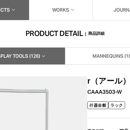
UCTS
WORKS
JOURN
一覧
実例紹介
ジャー
PRODUCT DETAIL
商品詳細
|
SPLAY TOOLS (126)
MANNEQUINS (16
什器 (126)
マネキン (165)
r（アール）
CAAA3503-W
什器全般
ラック