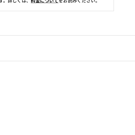
す。詳しくは、
料金について
をお読みください。
CAAA3503-
W
個