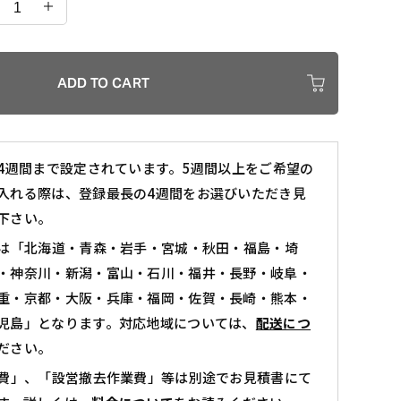
r（ア
ー
ル）
シ
ADD TO CART
ン
グ
カートに入れる
ル
4週間まで設定されています。5週間以上をご希望の
ラ
入れる際は、登録最長の4週間をお選びいただき見
下さい。
ッ
ク
は「北海道・青森・岩手・宮城・秋田・福島・埼
W900
・神奈川・新潟・富⼭・石川・福井・⻑野・岐阜・
重・京都・大阪・兵庫・福岡・佐賀・長崎・熊本・
タ
児島」となります。対応地域については、
配送につ
イ
ださい。
プ
費」、「設営撤去作業費」等は別途でお見積書にて
/