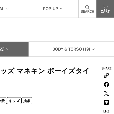
AL
POP-UP
SEARCH
CART
ナル
ポップアップ
5)
BODY & TORSO (19)
ボディ&トルソー (19)
SHARE
キッズ マネキン ボーイズタイ
全般
キッズ
抽象
LIKE