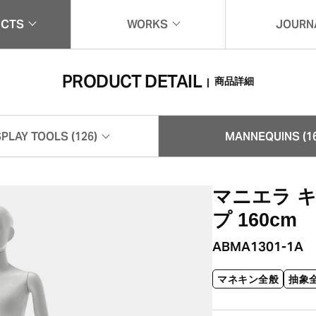
UCTS
WORKS
JOURN
一覧
実例紹介
ジャー
PRODUCT DETAIL
商品詳細
|
SPLAY TOOLS (126)
MANNEQUINS (16
什器 (126)
マネキン (165)
マニエラ 
プ 160cm
ABMA1301-1A
マネキン全般
抽象