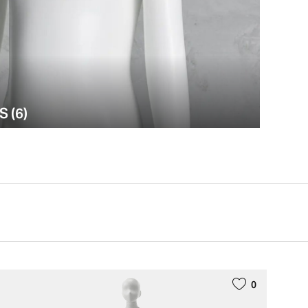
S (6)
0