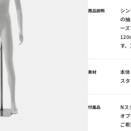
シン
商品説明
の抽
ーズ
12
す。
本体
素材
スタ
Nス
付属品
オプ
ご希