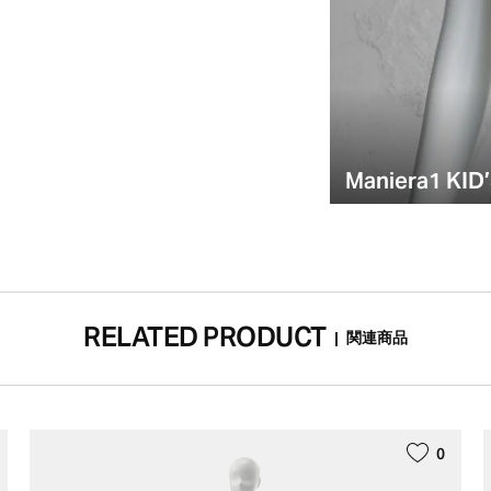
Maniera1 KID’
RELATED PRODUCT
|
関連商品
0