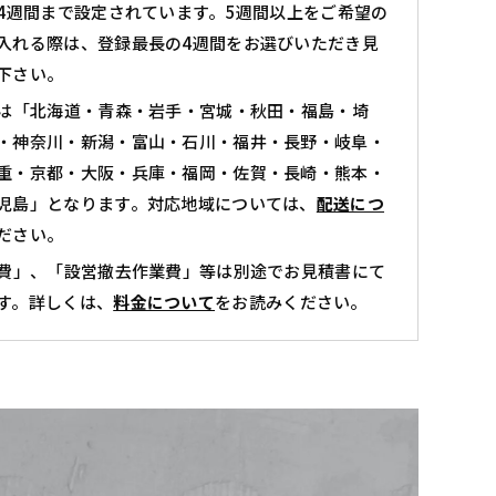
ズ
4週間まで設定されています。5週間以上をご希望の
マ
入れる際は、登録最長の4週間をお選びいただき見
下さい。
ネ
キ
は「北海道・青森・岩手・宮城・秋田・福島・埼
ン
・神奈川・新潟・富⼭・石川・福井・⻑野・岐阜・
重・京都・大阪・兵庫・福岡・佐賀・長崎・熊本・
ボ
児島」となります。対応地域については、
配送につ
ー
ださい。
イ
費」、「設営撤去作業費」等は別途でお見積書にて
ズ
す。詳しくは、
料金について
をお読みください。
タ
イ
プ
160cm
/
ABMA1301-