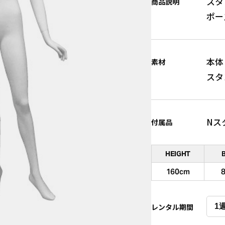
スタ
商品説明
ポー
本体
素材
スタ
Nス
付属品
HEIGHT
160cm
レンタル期間