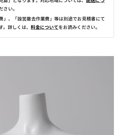
児島」となります。対応地域については、
配送につ
ネ
ださい。
キ
費」、「設営撤去作業費」等は別途でお見積書にて
ン
す。詳しくは、
料金について
をお読みください。
/
AASW0103
個