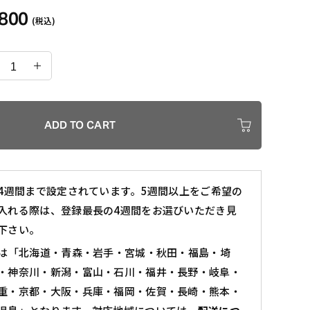
,800
(税込)
S.W.KT
レ
デ
ィ
ADD TO CART
ー
ス
カートに入れる
ヘ
4週間まで設定されています。5週間以上をご希望の
ッ
入れる際は、登録最長の4週間をお選びいただき見
下さい。
ド
レ
は「北海道・青森・岩手・宮城・秋田・福島・埼
ス
・神奈川・新潟・富⼭・石川・福井・⻑野・岐阜・
重・京都・大阪・兵庫・福岡・佐賀・長崎・熊本・
マ