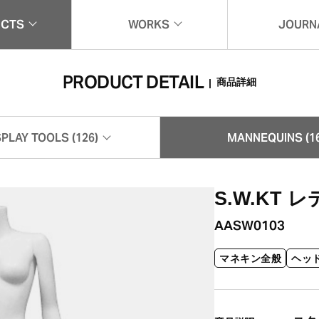
UCTS
WORKS
JOURN
一覧
実例紹介
ジャー
PRODUCT DETAIL
商品詳細
|
SPLAY TOOLS (126)
MANNEQUINS (16
什器 (126)
マネキン (165)
S.W.KT
AASW0103
マネキン全般
ヘッ