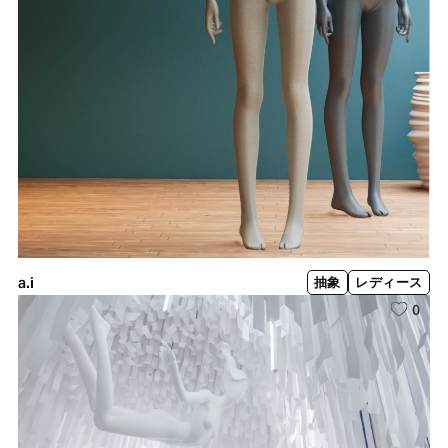
a.i
抽象
レディース
0