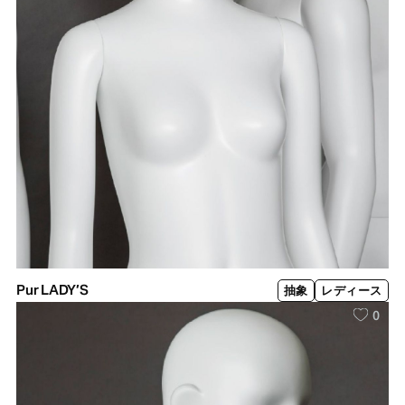
Pur LADY’S
抽象
レディース
0