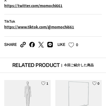
X
https://twitter.com/momochi661
TikTok
https://www.tiktok.com/@momochi661
0
SHARE
LIKE
RELATED PRODUCT
|
今回ご紹介した商品
1
0