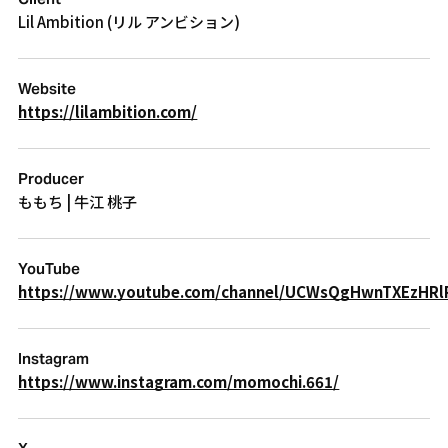
Lil Ambition (リル アンビション)
Website
https://lilambition.com/
Producer
ももち | 牛江 桃子
YouTube
https://www.youtube.com/channel/UCWsQgHwnTXEzHRl
Instagram
https://www.instagram.com/momochi.661/